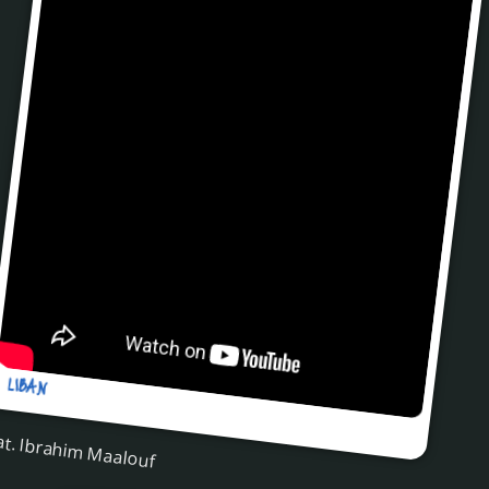
LIBAN
at. Ibrahim Maalouf