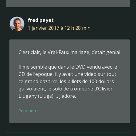
fred payet
1 janvier 2017 à 12 h 28 min
C’est clair, le Vrai-Faux mariage, c’etait genial
…
Il me semble que dans le DVD vendu avec le
CD de l’epoque, il y avait une video sur tout
ce grand bazarre, les billets de 100 dollars
qui volaient, le solo de trombone d’Olivier
Llugany (Llugs) … J’adore.
Répondre