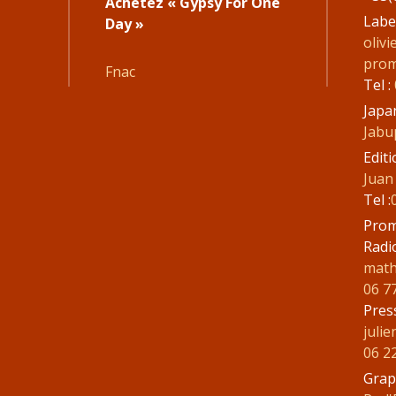
Achetez « Gypsy For One
2
Labe
Day »
oliv
prom
Fnac
Tel :
Japa
Jabu
Editi
Juan
Tel :
Prom
Radi
mat
06 7
Pres
juli
06 2
3
Grap