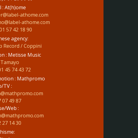
l : At(h)ome
ier@label-athome.com
o@label-athome.com
01 57 42 18 90
nese agency:
p Record / Coppini
on : Metisse Music
 Tamayo
01 45 74 43 72
otion : Mathpromo
o/TV :
h@mathpromo.com
7 07 49 87
se/Web :
en@mathpromo.com
2 27 14 30
hisme: