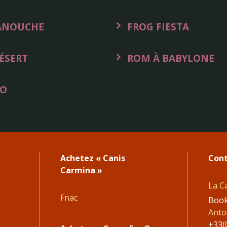
MANOUCHE
FROG FIESTA
1
ÉSERT
ROM À BABYLONE
RO
Achetez « Canis
Cont
Carmina »
La C
Fnac
Book
Antoi
+33(