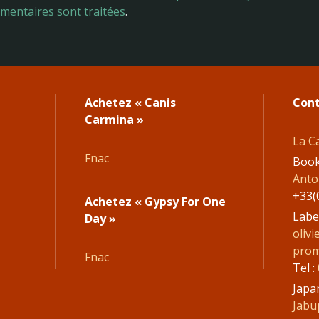
mentaires sont traitées
.
Achetez « Canis
Cont
Carmina »
La C
Fnac
Book
Antoi
+33(
Achetez « Gypsy For One
Labe
Day »
oliv
prom
Fnac
Tel :
Japa
Jabu