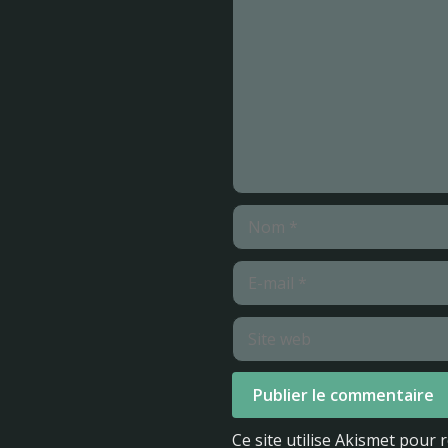
Nom
E-
mail
Site
web
Ce site utilise Akismet pour 